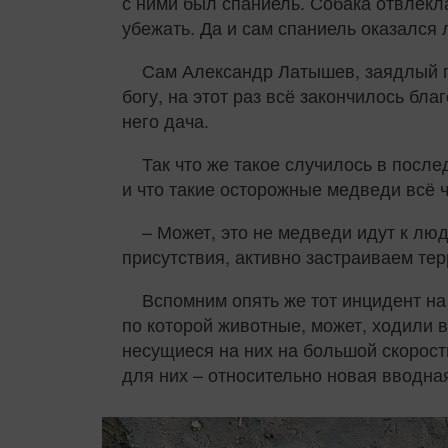
с ними был спаниель. Собака отвлекл
убежать. Да и сам спаниель оказался 
Сам Александр Латышев, заядлый гр
богу, на этот раз всё закончилось бла
него дача.
Так что же такое случилось в после
и что такие осторожные медведи всё
– Может, это не медведи идут к лю
присутствия, активно застраиваем тер
Вспомним опять же тот инцидент на
по которой животные, может, ходили в
несущиеся на них на большой скорост
для них – относительно новая вводн