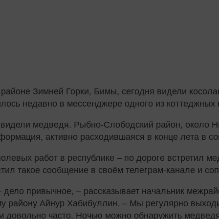
 районе Зимней Горки, Бимы, сегодня видели косола
илось недавно в мессенджере одного из коттеджных
 видели медведя. Рыбно-Слободский район, около Н
формация, активно расходившаяся в конце лета в со
олевых работ в республике – по дороге встретил ме
стил такое сообщение в своём телеграм-канале и с
– дело привычное, – рассказывает начальник межрай
у району Айнур Хабибуллин. – Мы регулярно выходи
м довольно часто. Ночью можно обнаружить медведя