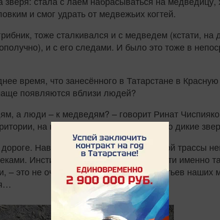
а зверя: стала с лаем набрасываться на медведицу,
ловким и смог удрать от медвежьих когтей.
ибник, тоже сталкивался и с медведем (кстати, на д
гополучно), и с его следами. И было это тоже в непос
днее время, что занесённого в Татарстане в Красную
 чаще появляются вблизи людей?
дям, а люди – к медведям? – говорит Ринат Чиспияк
ритории, на которых когда‑то жили только дикие звер
 дороге. Наверняка на месте асфальтовой трассы не
еками. Инстинкт говорит им, что надо идти именно т
и, – это не очень пока понятные для братьев наших 
ая…