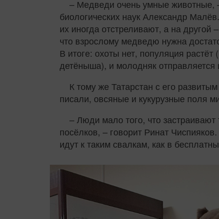
– Медведи очень умные животные, –
биологических наук Александр Малёв. 
их иногда отстреливают, а на другой –
что взрослому медведю нужна достаточ
В итоге: охоты нет, популяция растёт
детёныша), и молодняк отправляется 
К тому же Татарстан с его развиты
писали, овсяные и кукурузные поля м
– Люди мало того, что застраивают
посёлков, – говорит Ринат Чиспияков.
идут к таким свалкам, как в бесплатн