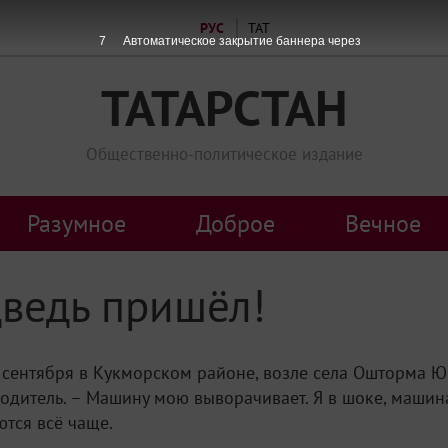
РУС
ТАТ
5
Автоматическое закрытие баннера через
ТАТАРСТАН
Общественно-политическое издание
Разумное
Доброе
Вечное
дведь пришёл!
 сентября в Кукморском районе, возле села Ошторма Юм
 водитель. – Машину мою выворачивает. Я в шоке, маши
ются всё чаще.