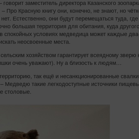
 говорит заместитель директора Казанского зоопарк
– Про Красную книгу они, конечно, не знают, но чёт
 нет. Естественно, они будут перемещаться туда, где
но большая территория для обитания, куда другого 
 (в спокойных условиях медведица может каждые два‑
искать неосвоенные места.
м сельским хозяйством гарантирует всеядному зверю
ишки очень уважают). Ну а близость к людям…
 территорию, так ещё и несанкционированные свалк
 – Медведю такие легкодоступные источники пищевых
ые столовые.