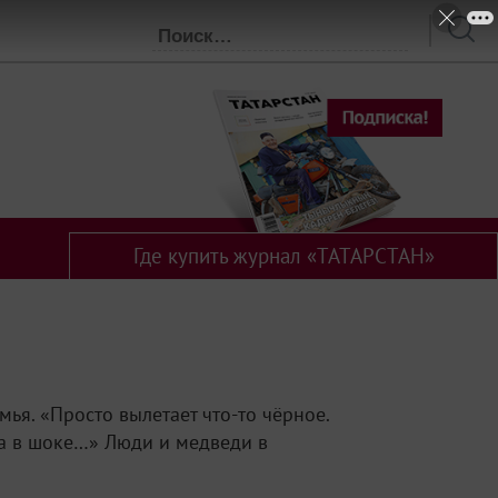
Где купить журнал «ТАТАРСТАН»
ья. «Просто вылетает что‑то чёрное.
на в шоке…» Люди и медведи в