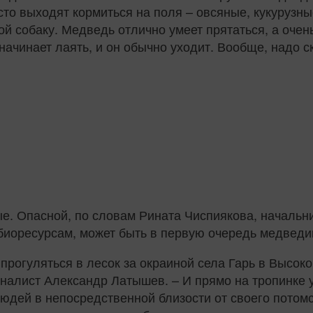
асто выходят кормиться на поля – овсяные, кукурузн
ой собаку. Медведь отлично умеет прятаться, а очень
 начинает лаять, и он обычно уходит. Вообще, надо 
ые. Опасной, по словам Рината Чиспиякова, началь
 биоресурсам, может быть в первую очередь медвед
прогуляться в лесок за окраиной села Гарь в Высоко
налист Александр Латышев. – И прямо на тропинке у
людей в непосредственной близости от своего потом