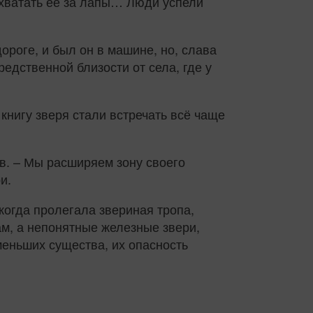
 хватать её за лапы… Люди успели
ороге, и был он в машине, но, слава
редственной близости от села, где у
 книгу зверя стали встречать всё чаще
ов. – Мы расширяем зону своего
и.
когда пролегала звериная тропа,
ам, а непонятные железные звери,
меньших существа, их опасность