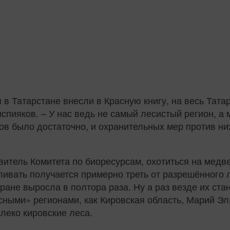
я в Татарстане внесли в Красную книгу, на весь Тат
испияков. – У нас ведь не самый лесистый регион, 
ов было достаточно, и охранительных мер против них
витель Комитета по биоресурсам, охотиться на медве
ливать получается примерно треть от разрешённого л
ране выросла в полтора раза. Ну а раз везде их стан
есными» регионами, как Кировская область, Марий Эл
алеко кировские леса.