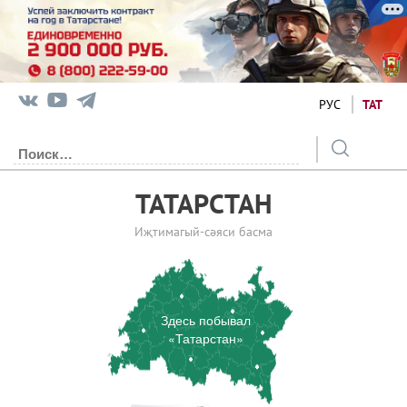
РУС
ТАТ
ТАТАРСТАН
Иҗтимагый-сәяси басма
Здесь побывал
«Татарстан»