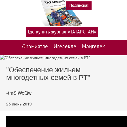
Где купить журнал «ТАТАРСТАН»
Әһәмиятле
Игелекле
Мәңгелек
"Обеспечение жильем
многодетных семей в РТ"
-tmSiWoQw
25 июнь 2019