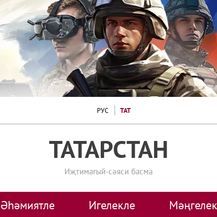
РУС
ТАТ
ТАТАРСТАН
Иҗтимагый-сәяси басма
Әһәмиятле
Игелекле
Мәңгелек