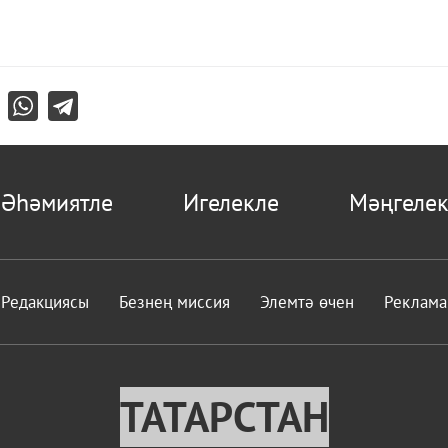
Әһәмиятле
Игелекле
Мәңгелек
Редакциясы
Безнең миссия
Элемтә өчен
Реклама
ТАТАРСТАН