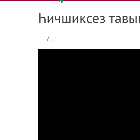
Һичшиксез тавыш
-7E