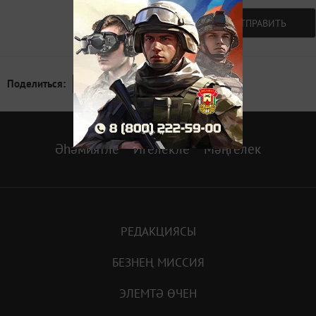
Авторизоваться
ОТПРАВИТЬ
Поделиться:
Әһәмиятле
Игелекле
Мәңгелек
РЕДАКЦИЯСЫ
БЕЗНЕҢ МИССИЯ
ЭЛЕМТӘ ӨЧЕН