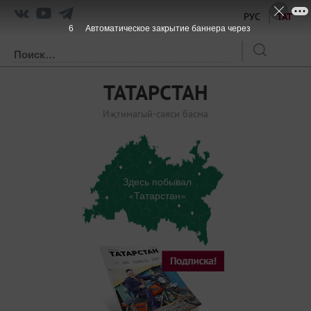
РУС
ТАТ
6
Автоматическое закрытие баннера через
ТАТАРСТАН
Иҗтимагый-сәяси басма
Здесь побывал
«Татарстан»