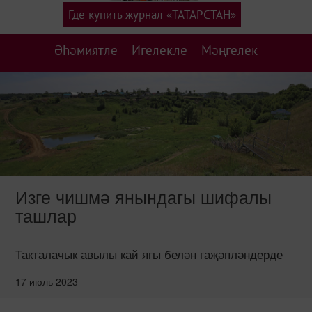
Где купить журнал «ТАТАРСТАН»
Әһәмиятле
Игелекле
Мәңгелек
Изге чишмә янындагы шифалы
ташлар
Такталачык авылы кай ягы белән гаҗәпләндерде
17 июль 2023