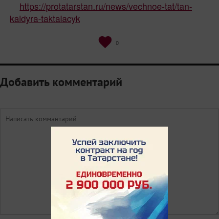
https://protatarstan.ru/news/vechnoe-tat/tan-
kaldyra-taktalacyk
0
Добавить комментарий