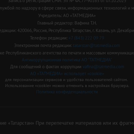
Запись о регистрации СМИ: Эл № ФС77-90163 от 07.10.2025
ужбой по надзору в сфере связи, информационных технологий и 
Учредитель: АО «ТАТМЕДИА»
Главный редактор: Вафина Т.Н.
дакции: 420066, Россия, Республика Татарстан, г. Казань, ул. Декабрис
Телефон редакции:
+7 (843) 222 09 79
Электронная почта редакции:
tatarstan@tatmedia.com
е Республиканского агентства по печати и массовым коммуникаци
Антикоррупционная политика АО "ТАТМЕДИА"
Для сообщений о фактах коррупции
vafina@tatmedia.com
АО «ТАТМЕДИА» использует «cookie»
для персонализации сервисов и удобства пользователей сайтом.
Использование «cookie» можно отменить в настройках браузера.
Политика конфиденциальности
ие «Татарстан» При перепечатке материалов или их фрагме