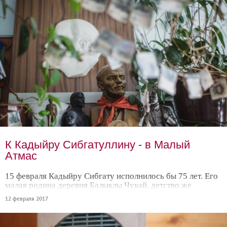
К Кадыйру Сибгатуллину - в Малый
Атмас
15 февраля Кадыйру Сибгату исполнилось бы 75 лет. Его
малая родина деревня Балыклы Чукай, детство же
прошло в Малом Атмасе Рыбно-Слободского района.
12 февраля 2017