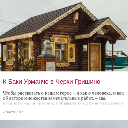
К Баки Урманче в Черки-Гришино
Чтобы рассказать о нашем герое – и как о человеке, и как
об авторе множества замечательных работ, – мы,
патриоты малой родины, побывали там, где всё говорит о
нём
23 марта 2017