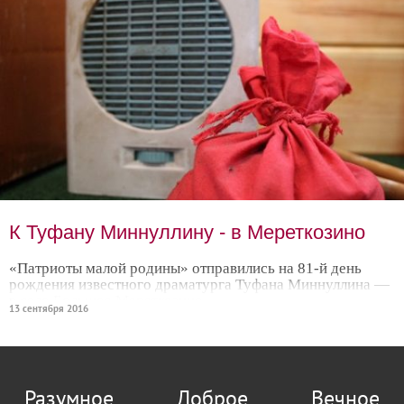
К Туфану Миннуллину - в Мереткозино
«Патриоты малой родины» отправились на 81-й день
рождения известного драматурга Туфана Миннуллина —
в село Большое Мереткозино.
13 сентября 2016
Разумное
Доброе
Вечное