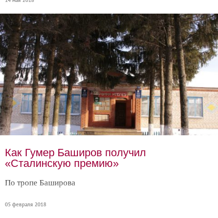
14 мая 2018
Как Гумер Баширов получил
«Сталинскую премию»
По тропе Баширова
05 февраля 2018