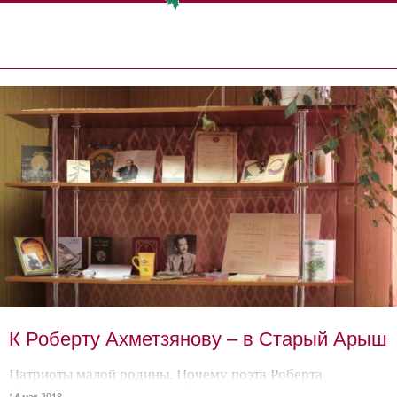
К Роберту Ахметзянову – в Старый Арыш
Патриоты малой родины. Почему поэта Роберта
Ахметзянова называли альбатросом