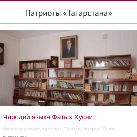
Патриоты «Татарстана»
Чародей языка Фатых Хусни
Факир короткого рассказа. Почему Фатыху Хусни
«сдавили горло» и «омыли ядом лицо»