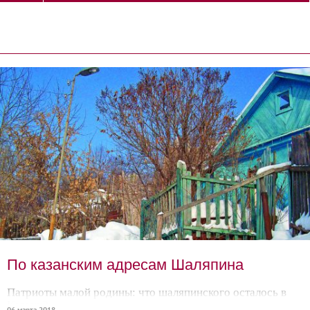
По казанским адресам Шаляпина
Патриоты малой родины: что шаляпинского осталось в
Казани?