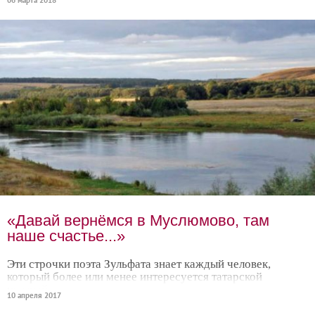
06 марта 2018
«Давай вернёмся в Муслюмово, там
наше счастье...»
Эти строчки поэта Зульфата знает каждый человек,
который более или менее интересуется татарской
поэзией.
10 апреля 2017