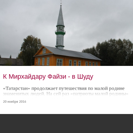
К Мирхайдару Файзи - в Шуду
«Татарстан» продолжает путешествия по малой родине
знаменитых людей. На сей раз «патриоты малой родины»
отправились в Балтасинский район…
20 ноября 2016